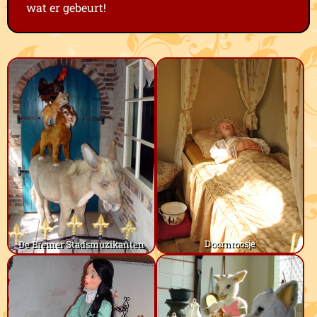
wat er gebeurt!
Doornroosje
De Bremer Stadsmuzikanten