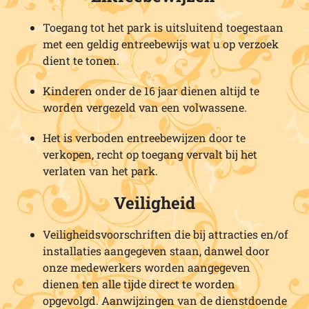
Toegang tot het park is uitsluitend toegestaan
met een geldig entreebewijs wat u op verzoek
dient te tonen.
Kinderen onder de 16 jaar dienen altijd te
worden vergezeld van een volwassene.
Het is verboden entreebewijzen door te
verkopen, recht op toegang vervalt bij het
verlaten van het park.
Veiligheid
Veiligheidsvoorschriften die bij attracties en/of
installaties aangegeven staan, danwel door
onze medewerkers worden aangegeven
dienen ten alle tijde direct te worden
opgevolgd. Aanwijzingen van de dienstdoende