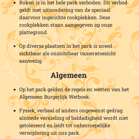
Roken is in het hele park verboden. Dit verbod
geldt met uitzondering van de speciaal
daarvoor ingerichte rookplekken. Deze
rookplekken staan aangegeven op onze
plattegrond.
Op diverse plaatsen in het park is zowel
zichtbaar als onzichtbaar cameratoezicht
aanwezig.
Algemeen
Op het park gelden de regels en wetten van het
Algemeen Burgerlijk Wetboek.
Fysiek, verbaal of anders ongewenst gedrag
alsmede vernieling of baldadigheid wordt niet
getolereerd en leidt tot onherroepelijke
verwijdering uit ons park.