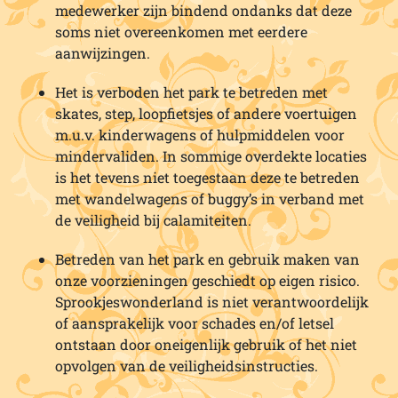
medewerker zijn bindend ondanks dat deze
soms niet overeenkomen met eerdere
aanwijzingen.
Het is verboden het park te betreden met
skates, step, loopfietsjes of andere voertuigen
m.u.v. kinderwagens of hulpmiddelen voor
mindervaliden. In sommige overdekte locaties
is het tevens niet toegestaan deze te betreden
met wandelwagens of buggy’s in verband met
de veiligheid bij calamiteiten.
Betreden van het park en gebruik maken van
onze voorzieningen geschiedt op eigen risico.
Sprookjeswonderland is niet verantwoordelijk
of aansprakelijk voor schades en/of letsel
ontstaan door oneigenlijk gebruik of het niet
opvolgen van de veiligheidsinstructies.