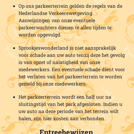
Op ons parkeerterrein gelden de regels van de
Nederlandse Verkeerswetgeving.
Aanwijzingen van onze eventuele
parkeerwachters dienen te allen tijden te
worden opgevolgd.
Sprookjeswonderland is niet aansprakelijk
voor schade aan uw auto tenzij deze het gevolg
is van opzet of nalatigheid van onze
medewerkers. Een eventuele schade dient voor
het verlaten van het parkeerterrein te worden
gemeld bij onze medewerkers.
Het parkeerterrein wordt een half uur na
sluitingstijd van het park afgesloten. Indien u
uw auto na deze periode van het terrein wilt
halen, zijn hier kosten aan verbonden.
Entreebewijzen