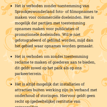
Het is verboden zonder toestemming van
Sprookjeswonderland foto- of filmopnames te
maken voor commerciële doeleinden. Het is
mogelijk dat partijen met toestemming
opnames maken voor publicaties of
promotionele doeleinden. Wil je niet
gefotografeerd of gefilmd worden, mijd dan
het gebied waar opnames worden gemaakt.
Het is verboden om zonder toestemming
reclame te maken of goederen aan te bieden,
dit geldt zowel op het park als op ons
parkeerterrein.
Het is altijd mogelijk dat installaties of
attracties buiten werking zijn in verband met
onderhoud of storingen. Hiervoor geldt geen
recht op (gedeeltelijke) restitutie van
entreegelden.