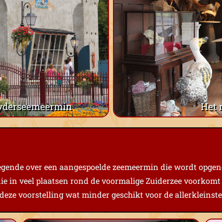
yderseemeermin
Het 
egende over een aangespoelde zeemeermin die wordt opgen
die in veel plaatsen rond de voormalige Zuiderzee voorkomt 
deze voorstelling wat minder geschikt voor de allerkleinste