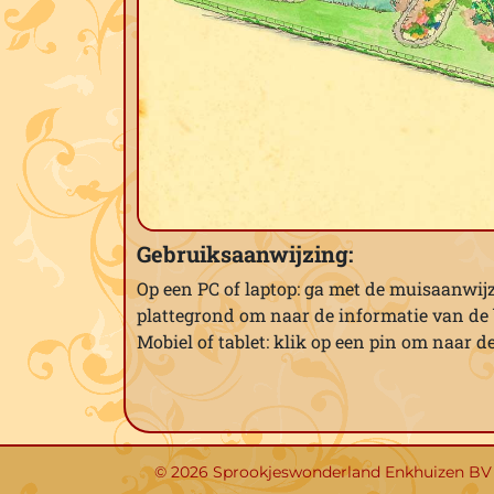
Gebruiksaanwijzing:
Op een PC of laptop: ga met de muisaanwijz
plattegrond om naar de informatie van de b
Mobiel of tablet: klik op een pin om naar d
© 2026 Sprookjeswonderland Enkhuizen BV